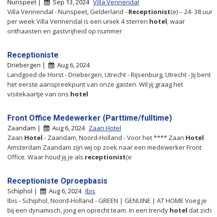
Nunspeet |
Sep 13, 2024
Villa Vennendal
Villa Vennendal - Nunspeet, Gelderland -
Receptionist
(e) – 24- 38 uur
per week Villa Vennendal is een uniek 4 sterren
hotel
, waar
onthaasten en gastvrijheid op nummer
Receptioniste
Driebergen |
Aug 6, 2024
Landgoed de Horst - Driebergen, Utrecht - Rijsenburg, Utrecht - Jij bent
het eerste aanspreekpunt van onze gasten. Wil jij graag het
visitekaartje van ons
hotel
Front Office Medewerker (Parttime/fulltime)
Zaandam |
Aug 6, 2024
Zaan Hotel
Zaan
Hotel
- Zaandam, Noord-Holland - Voor het **** Zaan
Hotel
Amsterdam Zaandam zijn wij op zoek naar een medewerker Front
Office. Waar houd jij je als
receptionist
(e
Receptioniste Oproepbasis
Schiphol |
Aug 6, 2024
Ibis
Ibis - Schiphol, Noord-Holland - GREEN | GENUINE | AT HOME Voeg je
bij een dynamisch, jong en oprecht team. In een trendy
hotel
dat zich