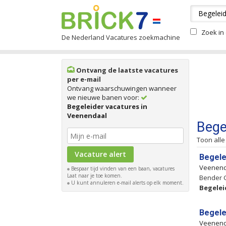
Zoek in 
De Nederland Vacatures zoekmachine
Ontvang de laatste vacatures
per e-mail
Ontvang waarschuwingen wanneer
we nieuwe banen voor:
Begeleider vacatures in
Veenendaal
Bege
Toon alle
Begele
Veenen
Bespaar tijd vinden van een baan, vacatures
Laat naar je toe komen.
Bender G
U kunt annuleren e-mail alerts op elk moment.
Begelei
Begele
Veenen