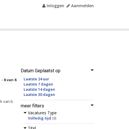
Inloggen
Aanmelden
Datum Geplaatst op
Laatste 24 uur
 - 8 van 8
Laatste 7 dagen
Laatste 14 dagen
Laatste 30 dagen
ak van b
meer filters
Vacatures Type
Volledig-tijd
(8)
Titel