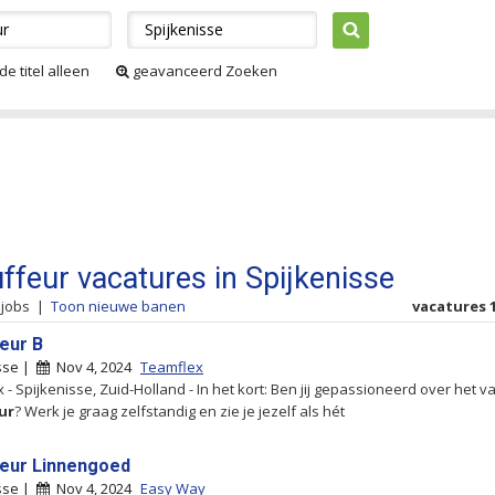
de titel alleen
geavanceerd Zoeken
ffeur vacatures in Spijkenisse
 jobs
|
Toon nieuwe banen
vacatures 1
eur B
sse |
Nov 4, 2024
Teamflex
 - Spijkenisse, Zuid-Holland - In het kort: Ben jij gepassioneerd over het v
ur
? Werk je graag zelfstandig en zie je jezelf als hét
eur Linnengoed
sse |
Nov 4, 2024
Easy Way