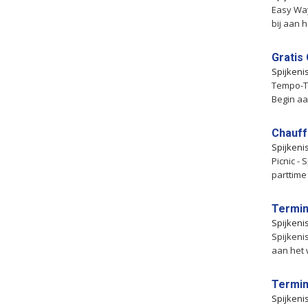
Easy Way
bij aan 
Gratis
Spijkeni
Tempo-Te
Begin aa
Chauff
Spijkeni
Picnic - 
parttim
Termin
Spijkeni
Spijkenis
aan het 
Termin
Spijkeni