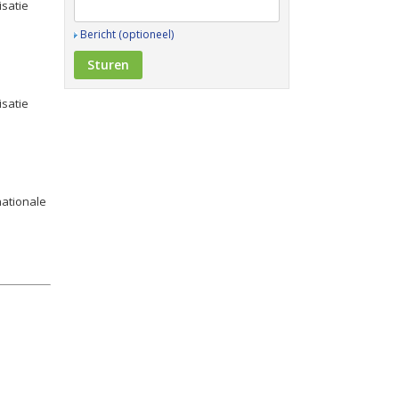
isatie
Bericht (optioneel)
isatie
rnationale