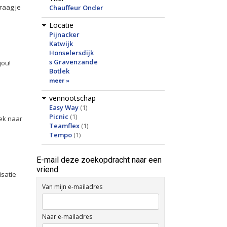
raag je
Chauffeur Onder
Locatie
Pijnacker
Katwijk
Honselersdijk
s Gravenzande
jou!
Botlek
meer »
vennootschap
Easy Way
(1)
Picnic
(1)
oek naar
Teamflex
(1)
Tempo
(1)
E-mail deze zoekopdracht naar een
vriend:
isatie
Van mijn e-mailadres
Naar e-mailadres