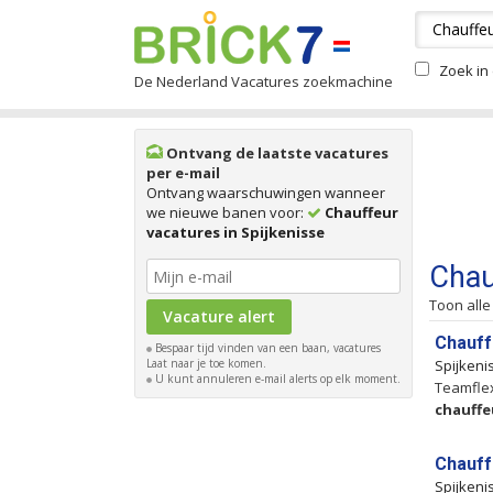
Zoek in 
De Nederland Vacatures zoekmachine
Ontvang de laatste vacatures
per e-mail
Ontvang waarschuwingen wanneer
we nieuwe banen voor:
Chauffeur
vacatures in Spijkenisse
Chau
Toon alle
Chauff
Bespaar tijd vinden van een baan, vacatures
Laat naar je toe komen.
Spijkeni
U kunt annuleren e-mail alerts op elk moment.
Teamflex
chauffe
Chauff
Spijkeni