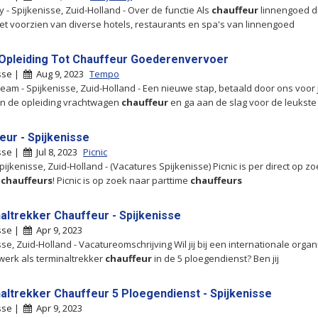
 - Spijkenisse, Zuid-Holland - Over de functie Als
chauffeur
linnengoed d
het voorzien van diverse hotels, restaurants en spa's van linnengoed
 Opleiding Tot Chauffeur Goederenvervoer
sse |
Aug 9, 2023
Tempo
am - Spijkenisse, Zuid-Holland - Een nieuwe stap, betaald door ons voor 
n de opleiding vrachtwagen
chauffeur
en ga aan de slag voor de leukste
eur - Spijkenisse
sse |
Jul 8, 2023
Picnic
Spijkenisse, Zuid-Holland - (Vacatures Spijkenisse) Picnic is per direct op z
e
chauffeurs
! Picnic is op zoek naar parttime
chauffeurs
altrekker Chauffeur - Spijkenisse
sse |
Apr 9, 2023
se, Zuid-Holland - Vacatureomschrijving Wil jij bij een internationale organ
werk als terminaltrekker
chauffeur
in de 5 ploegendienst? Ben jij
altrekker Chauffeur 5 Ploegendienst - Spijkenisse
sse |
Apr 9, 2023