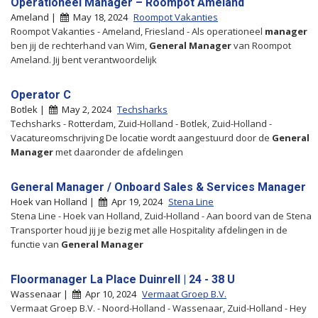
Operationeel Manager – Roompot Ameland
Ameland |
May 18, 2024
Roompot Vakanties
Roompot Vakanties - Ameland, Friesland - Als operationeel
manager
ben jij de rechterhand van Wim,
General
Manager
van Roompot
Ameland. Jij bent verantwoordelijk
Operator C
Botlek |
May 2, 2024
Techsharks
Techsharks - Rotterdam, Zuid-Holland - Botlek, Zuid-Holland -
Vacatureomschrijving De locatie wordt aangestuurd door de
General
Manager
met daaronder de afdelingen
General Manager / Onboard Sales & Services Manager
Hoek van Holland |
Apr 19, 2024
Stena Line
Stena Line - Hoek van Holland, Zuid-Holland - Aan boord van de Stena
Transporter houd jij je bezig met alle Hospitality afdelingen in de
functie van
General
Manager
Floormanager La Place Duinrell | 24 - 38 U
Wassenaar |
Apr 10, 2024
Vermaat Groep B.V.
Vermaat Groep B.V. - Noord-Holland - Wassenaar, Zuid-Holland - Hey