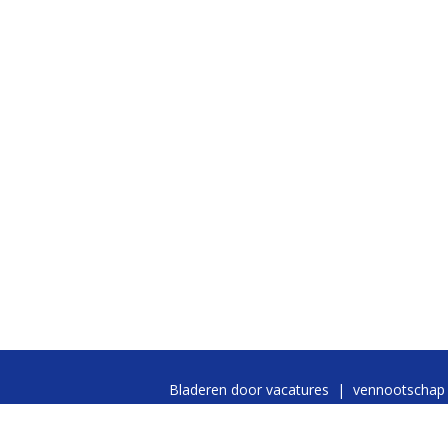
Bladeren door vacatures
|
vennootschap