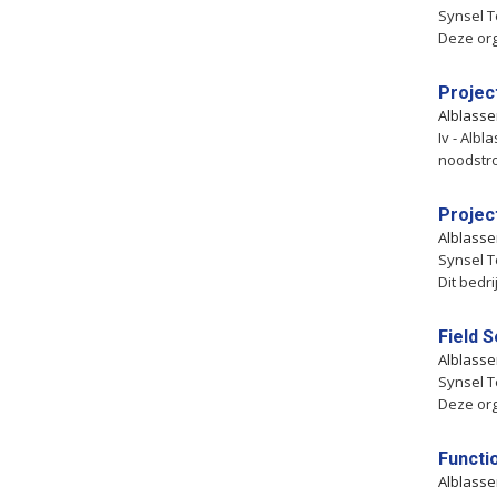
Synsel T
Deze org
Project
Alblass
Iv - Alb
noodstro
Projec
Alblass
Synsel T
Dit bedr
Field 
Alblass
Synsel T
Deze org
Functi
Alblass