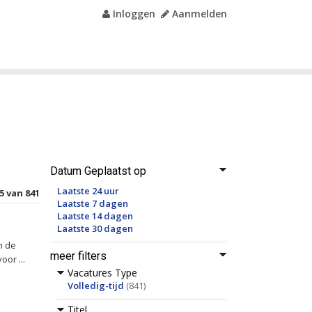
Inloggen
Aanmelden
Datum Geplaatst op
Laatste 24 uur
5 van 841
Laatste 7 dagen
Laatste 14 dagen
Laatste 30 dagen
n de
meer filters
or ...
Vacatures Type
Volledig-tijd
(841)
Titel