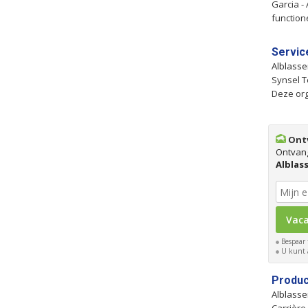
Garcia -
function
Servic
Alblass
Synsel T
Deze org
Ontv
Ontvan
Alblas
Bespaar 
U kunt a
Produc
Alblass