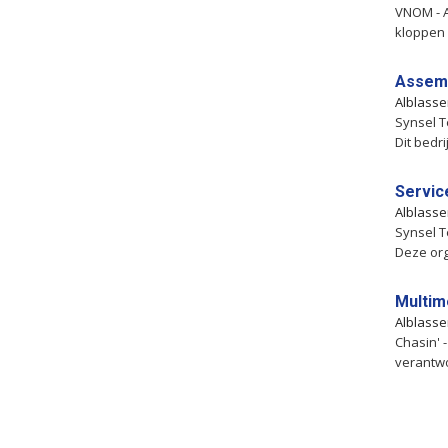
VNOM - A
kloppen 
Assem
Alblass
Synsel T
Dit bedri
Servic
Alblass
Synsel T
Deze org
Multim
Alblass
Chasin' 
verantwo