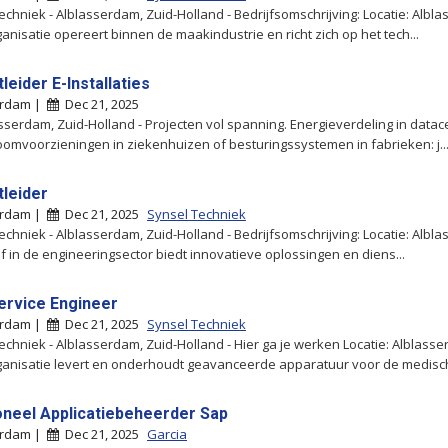
echniek - Alblasserdam, Zuid-Holland - Bedrijfsomschrijving: Locatie: Albl
anisatie opereert binnen de maakindustrie en richt zich op het tech...
leider E-Installaties
erdam |
Dec 21, 2025
lasserdam, Zuid-Holland - Projecten vol spanning. Energieverdeling in datac
omvoorzieningen in ziekenhuizen of besturingssystemen in fabrieken: j..
tleider
erdam |
Dec 21, 2025
Synsel Techniek
echniek - Alblasserdam, Zuid-Holland - Bedrijfsomschrijving: Locatie: Albl
ijf in de engineeringsector biedt innovatieve oplossingen en diens...
Service Engineer
erdam |
Dec 21, 2025
Synsel Techniek
echniek - Alblasserdam, Zuid-Holland - Hier ga je werken Locatie: Alblass
anisatie levert en onderhoudt geavanceerde apparatuur voor de medisch
oneel Applicatiebeheerder Sap
erdam |
Dec 21, 2025
Garcia