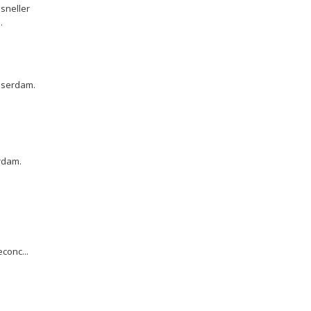
sneller
.
asserdam.
erdam.
conc...