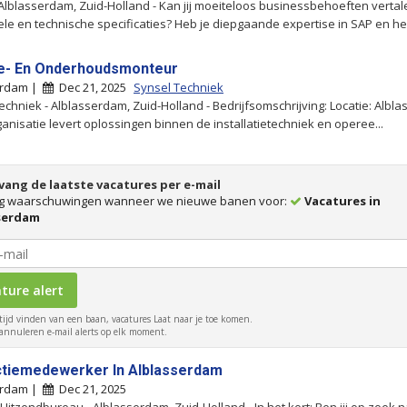
 Alblasserdam, Zuid-Holland - Kan jij moeiteloos businessbehoeften verta
ele en technische specificaties? Heb je diepgaande expertise in SAP en he.
e- En Onderhoudsmonteur
erdam |
Dec 21, 2025
Synsel Techniek
echniek - Alblasserdam, Zuid-Holland - Bedrijfsomschrijving: Locatie: Albl
anisatie levert oplossingen binnen de installatietechniek en operee...
ang de laatste vacatures per e-mail
g waarschuwingen wanneer we nieuwe banen voor:
Vacatures in
serdam
tijd vinden van een baan, vacatures Laat naar je toe komen.
nnuleren e-mail alerts op elk moment.
tiemedewerker In Alblasserdam
erdam |
Dec 21, 2025