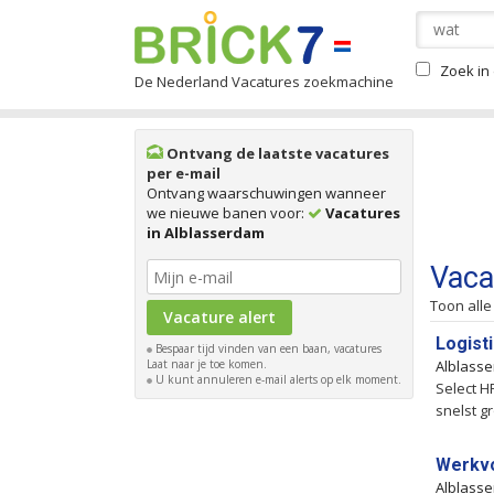
Zoek in 
De Nederland Vacatures zoekmachine
Ontvang de laatste vacatures
per e-mail
Ontvang waarschuwingen wanneer
we nieuwe banen voor:
Vacatures
in Alblasserdam
Vaca
Toon alle
Logist
Bespaar tijd vinden van een baan, vacatures
Laat naar je toe komen.
Alblass
U kunt annuleren e-mail alerts op elk moment.
Select H
snelst g
Werkvo
Alblass