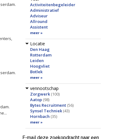
asserdam.
Activiteitenbegeleider
Administratief
Adviseur
Allround
Assistent
meer »
enters,
Locatie
.
Den Haag
Rotterdam
Leiden
Hoogvliet
Botlek
asserdam.
meer »
vennootschap
Zorgwerk
(100)
Aatop
(98)
Bytes Recruitment
(56)
erdam.
Synsel Techniek
(43)
e...
Hornbach
(35)
meer »
E-mail deze zoekopdracht naar een