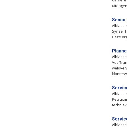
Carrière
uitdagen
Senior
Alblass
Synsel T
Deze org
Planne
Alblass
Vos Tran
welover
klanttev
Servic
Alblass
Recruitm
techniek
Servic
Alblass