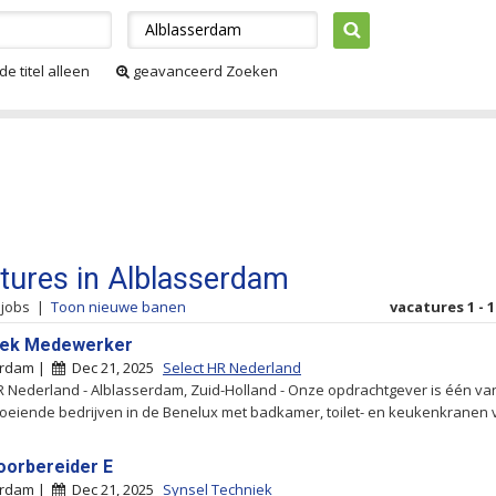
de titel alleen
geavanceerd Zoeken
tures in Alblasserdam
 jobs
|
Toon nieuwe banen
vacatures 1 - 1
iek Medewerker
erdam |
Dec 21, 2025
Select HR Nederland
R Nederland - Alblasserdam, Zuid-Holland - Onze opdrachtgever is één va
roeiende bedrijven in de Benelux met badkamer, toilet- en keukenkranen vo
orbereider E
erdam |
Dec 21, 2025
Synsel Techniek