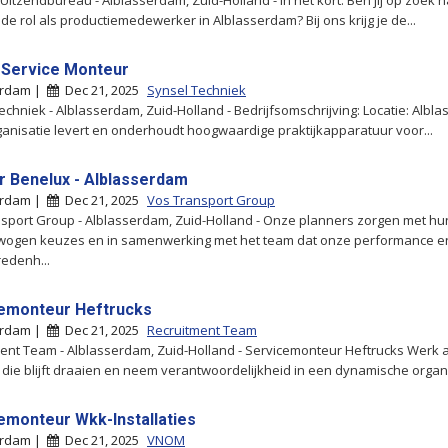
 Uitzendbureau - Alblasserdam, Zuid-Holland - In het kort: Ben jij op zoek 
de rol als productiemedewerker in Alblasserdam? Bij ons krijg je de...
 Service Monteur
erdam |
Dec 21, 2025
Synsel Techniek
echniek - Alblasserdam, Zuid-Holland - Bedrijfsomschrijving: Locatie: Albl
anisatie levert en onderhoudt hoogwaardige praktijkapparatuur voor...
r Benelux - Alblasserdam
erdam |
Dec 21, 2025
Vos Transport Group
sport Group - Alblasserdam, Zuid-Holland - Onze planners zorgen met hu
wogen keuzes en in samenwerking met het team dat onze performance e
redenh...
emonteur Heftrucks
erdam |
Dec 21, 2025
Recruitment Team
ent Team - Alblasserdam, Zuid-Holland - Servicemonteur Heftrucks Werk 
 die blijft draaien en neem verantwoordelijkheid in een dynamische organis
emonteur Wkk-Installaties
erdam |
Dec 21, 2025
VNOM