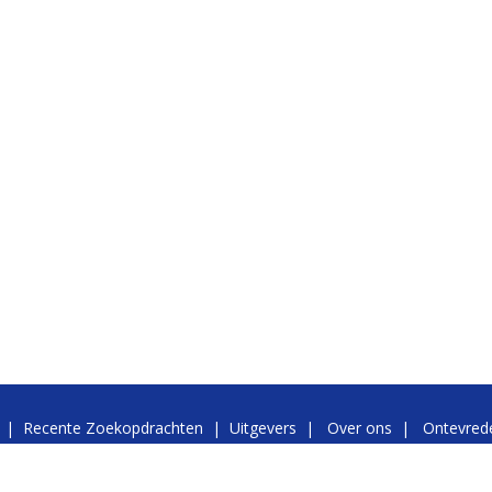
|
Recente Zoekopdrachten
|
Uitgevers
|
Over ons
|
Ontevrede