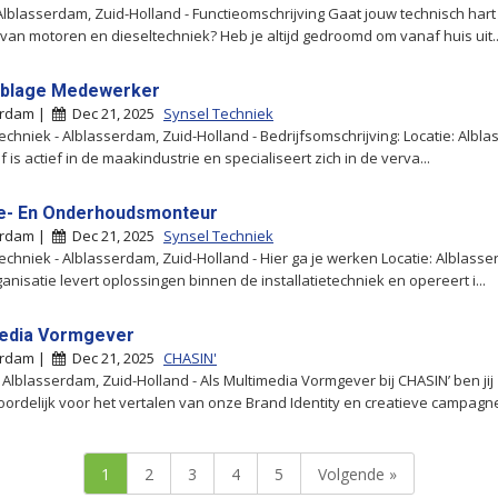
lblasserdam, Zuid-Holland - Functieomschrijving Gaat jouw technisch hart 
van motoren en dieseltechniek? Heb je altijd gedroomd om vanaf huis uit..
blage Medewerker
erdam |
Dec 21, 2025
Synsel Techniek
echniek - Alblasserdam, Zuid-Holland - Bedrijfsomschrijving: Locatie: Albl
jf is actief in de maakindustrie en specialiseert zich in de verva...
e- En Onderhoudsmonteur
erdam |
Dec 21, 2025
Synsel Techniek
echniek - Alblasserdam, Zuid-Holland - Hier ga je werken Locatie: Alblass
anisatie levert oplossingen binnen de installatietechniek en opereert i...
edia Vormgever
erdam |
Dec 21, 2025
CHASIN'
- Alblasserdam, Zuid-Holland - Als Multimedia Vormgever bij CHASIN’ ben jij
ordelijk voor het vertalen van onze Brand Identity en creatieve campagne
1
2
3
4
5
Volgende »