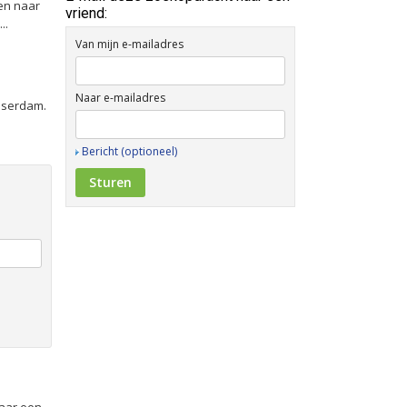
len naar
vriend:
..
Van mijn e-mailadres
Naar e-mailadres
asserdam.
Bericht (optioneel)