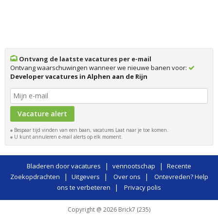
Ontvang de laatste vacatures per e-mail
Ontvang waarschuwingen wanneer we nieuwe banen voor:
Developer vacatures in Alphen aan de Rijn
Bespaar tijd vinden van een baan, vacatures Laat naar je toe komen.
U kunt annuleren e-mail alerts op elk moment.
|
|
Bladeren door vacatures
vennootschap
Recente
|
|
|
Zoekopdrachten
Uitgevers
Over ons
Ontevreden? Help
|
ons te verbeteren
Privacy polis
Copyright @ 2026 Brick7 (235)