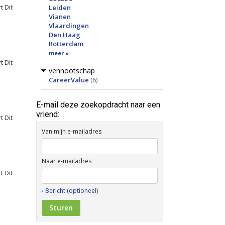
t Dit
Leiden
Vianen
Vlaardingen
Den Haag
Rotterdam
meer »
t Dit
vennootschap
CareerValue
(6)
E-mail deze zoekopdracht naar een
vriend:
t Dit
Van mijn e-mailadres
Naar e-mailadres
t Dit
Bericht (optioneel)