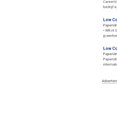
CareerVa
bedrijf e
Low Co
Papendr
• WR.nl 
jij werke
Low Co
Papendr
Papendre
internat
Adverten