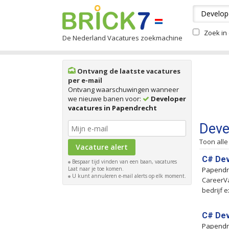
Zoek in 
De Nederland Vacatures zoekmachine
Ontvang de laatste vacatures
per e-mail
Ontvang waarschuwingen wanneer
we nieuwe banen voor:
Developer
vacatures in Papendrecht
Deve
Toon alle
C# Dev
Bespaar tijd vinden van een baan, vacatures
Laat naar je toe komen.
Papendr
U kunt annuleren e-mail alerts op elk moment.
CareerVa
bedrijf e
C# Dev
Papendr