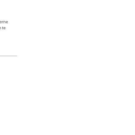
derne
 te