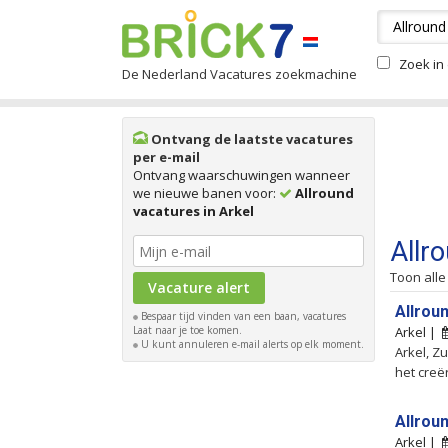
Zoek in 
De Nederland Vacatures zoekmachine
Ontvang de laatste vacatures
per e-mail
Ontvang waarschuwingen wanneer
we nieuwe banen voor:
Allround
vacatures in Arkel
Allr
Toon alle
Allrou
Bespaar tijd vinden van een baan, vacatures
Laat naar je toe komen.
Arkel |
U kunt annuleren e-mail alerts op elk moment.
Arkel, Z
het creë
Allrou
Arkel |