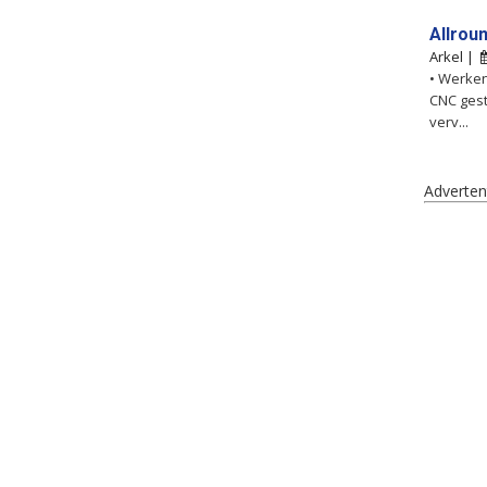
Allrou
Arkel |
• Werken
CNC ges
verv...
Adverten