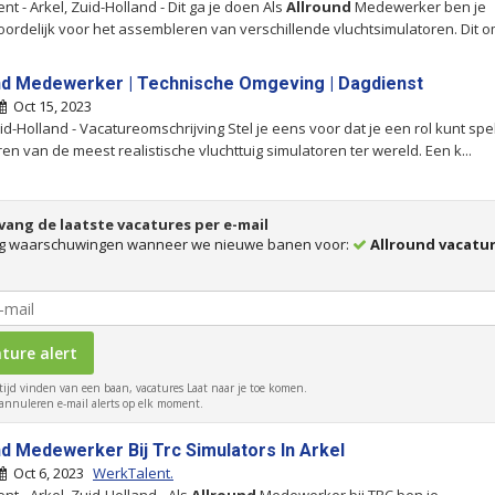
t - Arkel, Zuid-Holland - Dit ga je doen Als
Allround
Medewerker ben je
ordelijk voor het assembleren van verschillende vluchtsimulatoren. Dit 
nd Medewerker | Technische Omgeving | Dagdienst
Oct 15, 2023
uid-Holland - Vacatureomschrijving Stel je eens voor dat je een rol kunt spe
ren van de meest realistische vluchttuig simulatoren ter wereld. Een k...
ang de laatste vacatures per e-mail
g waarschuwingen wanneer we nieuwe banen voor:
Allround vacatur
tijd vinden van een baan, vacatures Laat naar je toe komen.
nnuleren e-mail alerts op elk moment.
nd Medewerker Bij Trc Simulators In Arkel
Oct 6, 2023
WerkTalent.