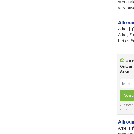
WerkTalen
verantwo
Allrou
Arkel |
Arkel, Z
het creë
Ontv
Ontvan
Arkel
Bespaar 
U kunt a
Allrou
Arkel |