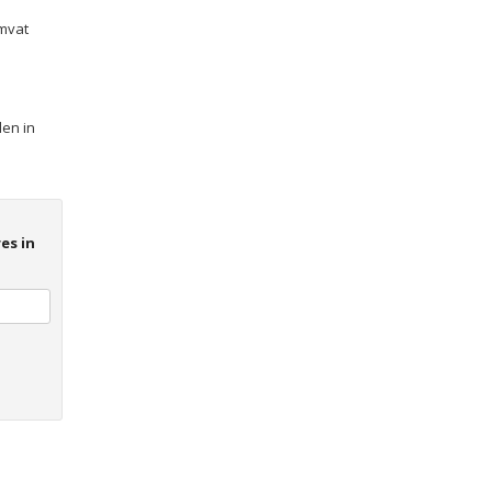
omvat
len in
es in