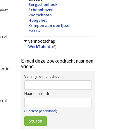
Bergschenhoek
Schoonhoven
omvat
Voorschoten
Hoogvliet
Krimpen aan den IJssel
meer »
 rol
vennootschap
WerkTalent.
(6)
E-mail deze zoekopdracht naar een
vriend:
len in
Van mijn e-mailadres
Naar e-mailadres
 rol
Bericht (optioneel)