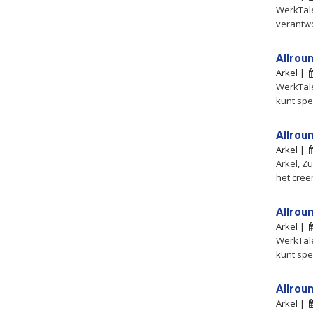
WerkTalen
verantwo
Allrou
Arkel |
WerkTale
kunt spel
Allrou
Arkel |
Arkel, Z
het creë
Allrou
Arkel |
WerkTale
kunt spel
Allrou
Arkel |