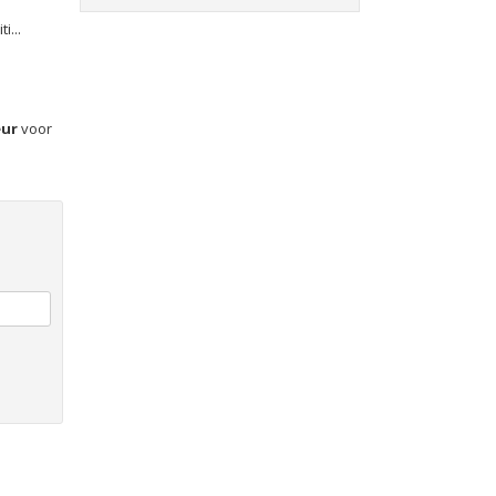
i...
eur
voor