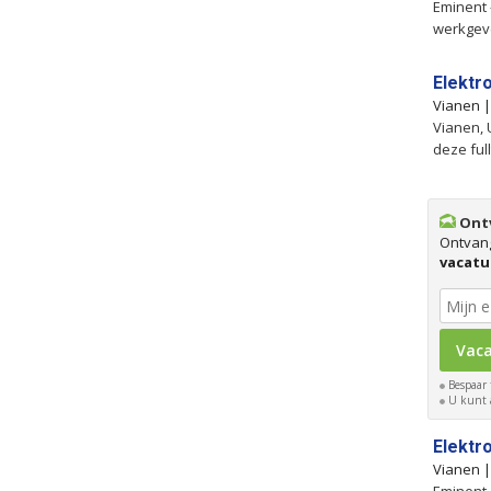
Eminent 
werkgeve
Elektr
Vianen 
Vianen, 
deze ful
Ontv
Ontvan
vacatu
Bespaar 
U kunt a
Elektr
Vianen 