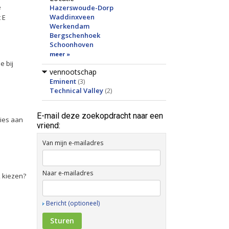
e
Hazerswoude-Dorp
Waddinxveen
 E
Werkendam
Bergschenhoek
Schoonhoven
meer »
e bij
vennootschap
Eminent
(3)
Technical Valley
(2)
E-mail deze zoekopdracht naar een
ties aan
vriend:
Van mijn e-mailadres
Naar e-mailadres
k kiezen?
Bericht (optioneel)