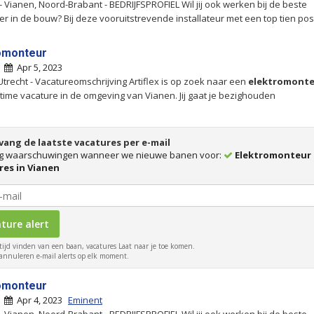
- Vianen, Noord-Brabant - BEDRIJFSPROFIEL Wil jij ook werken bij de beste
r in de bouw? Bij deze vooruitstrevende installateur met een top tien posit
omonteur
|
Apr 5, 2023
Utrecht - Vacatureomschrijving Artiflex is op zoek naar een
elektromont
ltime vacature in de omgeving van Vianen. Jij gaat je bezighouden
ang de laatste vacatures per e-mail
g waarschuwingen wanneer we nieuwe banen voor:
Elektromonteur
res in Vianen
tijd vinden van een baan, vacatures Laat naar je toe komen.
nnuleren e-mail alerts op elk moment.
omonteur
|
Apr 4, 2023
Eminent