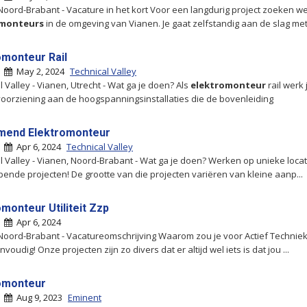
Noord-Brabant - Vacature in het kort Voor een langdurig project zoeken w
omonteurs
in de omgeving van Vianen. Je gaat zelfstandig aan de slag met
omonteur Rail
|
May 2, 2024
Technical Valley
l Valley - Vianen, Utrecht - Wat ga je doen? Als
elektromonteur
rail werk j
oorziening aan de hoogspanningsinstallaties die de bovenleiding
mend Elektromonteur
|
Apr 6, 2024
Technical Valley
l Valley - Vianen, Noord-Brabant - Wat ga je doen? Werken op unieke loca
pende projecten! De grootte van die projecten variëren van kleine aanp...
monteur Utiliteit Zzp
|
Apr 6, 2024
Noord-Brabant - Vacatureomschrijving Waarom zou je voor Actief Technie
nvoudig! Onze projecten zijn zo divers dat er altijd wel iets is dat jou ...
omonteur
|
Aug 9, 2023
Eminent