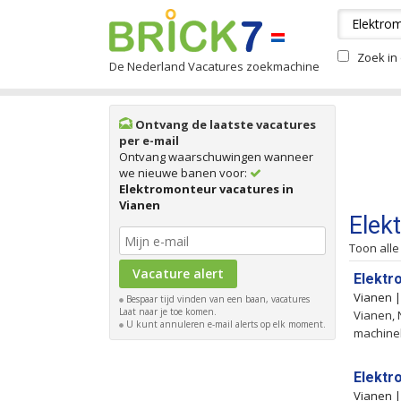
Zoek in 
De Nederland Vacatures zoekmachine
Ontvang de laatste vacatures
per e-mail
Ontvang waarschuwingen wanneer
we nieuwe banen voor:
Elektromonteur vacatures in
Vianen
Elek
Toon alle
Elektr
Vianen 
Bespaar tijd vinden van een baan, vacatures
Laat naar je toe komen.
Vianen, 
U kunt annuleren e-mail alerts op elk moment.
machineb
Elektr
Vianen 