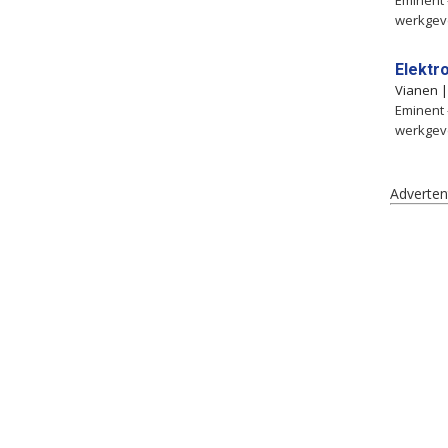
Eminent 
werkgeve
Elektr
Vianen 
Eminent 
werkgeve
Adverten