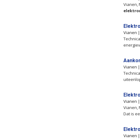
Vianen, 
elektr
Elektr
Vianen 
Technica
energiev
Aanko
Vianen 
Technica
uiteenlo
Elektro
Vianen 
Vianen, 
Dat is ee
Elektr
Vianen 