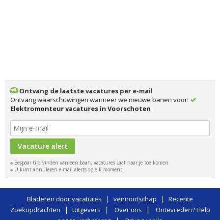
Ontvang de laatste vacatures per e-mail
Ontvang waarschuwingen wanneer we nieuwe banen voor:
Elektromonteur vacatures in Voorschoten
Bespaar tijd vinden van een baan, vacatures Laat naar je toe komen.
U kunt annuleren e-mail alerts op elk moment.
|
|
Bladeren door vacatures
vennootschap
Recente
|
|
|
Zoekopdrachten
Uitgevers
Over ons
Ontevreden? Help